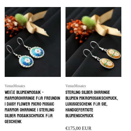
g
:
Anbieter:
Anbieter:
VenusMosaics
VenusMosaics
Weiße Blumenmosaik -
Sterling Silber Ohrringe
Marmorohrringe für Freundin
Blumen Mikromosaikschmuck,
| Daisy Flower Micro Mosaic
Luxusgeschenk für sie,
Marmor Ohrringe | Sterling
handgefertigte
Silber Mosaikschmuck für
Blumenschmuck
Geschenk
Regulärer
€175,00 EUR