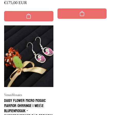
Regulärer
€175,00 EUR
Preis
Preis
Anbieter:
VenusMosaics
Daisy Flower Micro Mosaic
Marmor Ohrringe | Weiße
Blumenmosaik -