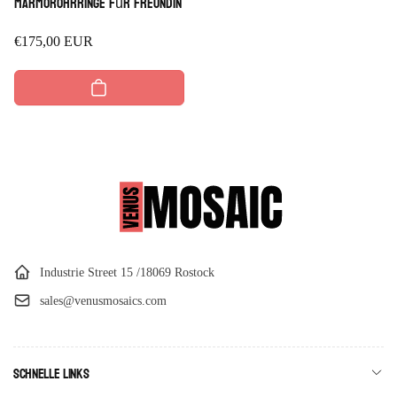
Marmorohrringe für Freundin
Regulärer
€175,00 EUR
Preis
Industrie Street 15 /18069 Rostock
sales@venusmosaics.com
Schnelle Links