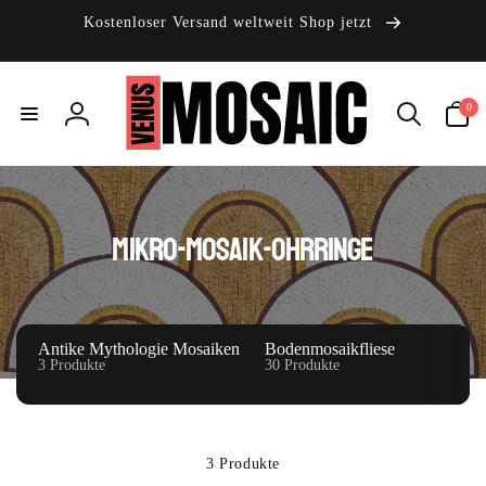
Direkt
zum
Kostenloser Versand weltweit Shop jetzt
Inhalt
0
0
Artikel
Einloggen
S
Mikro-Mosaik-Ohrringe
a
m
m
Antike Mythologie Mosaiken
Bodenmosaikfliese
3 Produkte
30 Produkte
l
u
n
3 Produkte