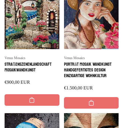
Anbieter:
Anbieter:
Venus Mosaics
Venus Mosaics
Straßenszenenlandschaft
Porträt Mosaik Wandkunst
Mosaikwandkunst
handgefertigtes Design
einzigartige Wohnkultur
Regulärer
€900,00 EUR
Regulärer
€1.500,00 EUR
Preis
Preis