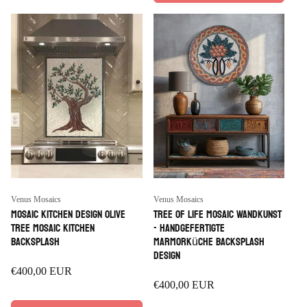
Anbieter:
Anbieter:
Venus Mosaics
Venus Mosaics
Mosaic Kitchen Design Olive
Tree of Life Mosaic Wandkunst
Tree Mosaic Kitchen
- handgefertigte
Backsplash
Marmorküche Backsplash
Design
Regulärer
€400,00 EUR
Regulärer
€400,00 EUR
Preis
Preis