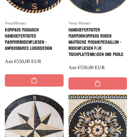
Anbieter:
Anbieter:
VenusMosaics
Venus Mosaics
Kompass mosaisch
Handgefertigter
handgefertigtes
Marmorkompass Rosen
Marmorbodenfliesen -
nautische Mosaikmedaillon -
anpassbares Luxusdesign
Bodenfliesen für
Tischplattenböden und Pools
Regulärer
Aus
€550,00 EUR
Regulärer
Aus
€550,00 EUR
Preis
Preis