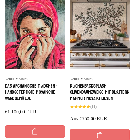
Anbieter:
Anbieter:
Venus Mosaics
Venus Mosaics
Das afghanische Mädchen -
Küchenbacksplash
handgefertigte mosaische
Olivenbaumzweige mit Blättern
Wandgemälde
Marmor Mosaikfliesen
11
(11)
Bewertungen
Regulärer
€1.100,00 EUR
insgesamt
Regulärer
Aus
€550,00 EUR
Preis
Preis