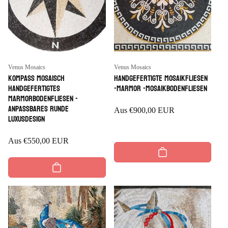
Anbieter:
Anbieter:
Venus Mosaics
Venus Mosaics
Kompass mosaisch
Handgefertigte Mosaikfliesen
handgefertigtes
-Marmor -Mosaikbodenfliesen
Marmorbodenfliesen -
anpassbares runde
Regulärer
Aus
€900,00 EUR
Luxusdesign
Preis
Regulärer
Aus
€550,00 EUR
Preis