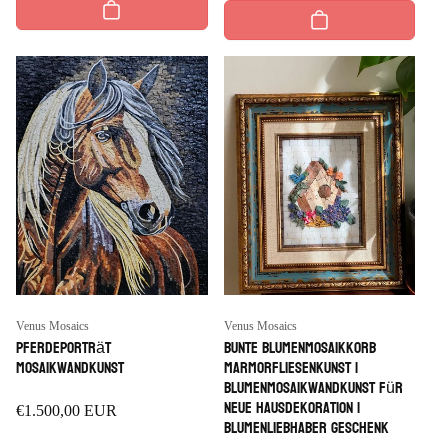
Anbieter:
Anbieter:
Venus Mosaics
Venus Mosaics
Pferdeporträt
Bunte Blumenmosaikkorb
Mosaikwandkunst
Marmorfliesenkunst |
Blumenmosaikwandkunst für
neue Hausdekoration |
Regulärer
€1.500,00 EUR
Blumenliebhaber Geschenk
Preis