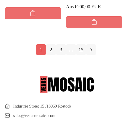
Regulärer
Aus
€200,00 EUR
Preis
1
2
3
…
15
Industrie Street 15 /18069 Rostock
sales@venusmosaics.com