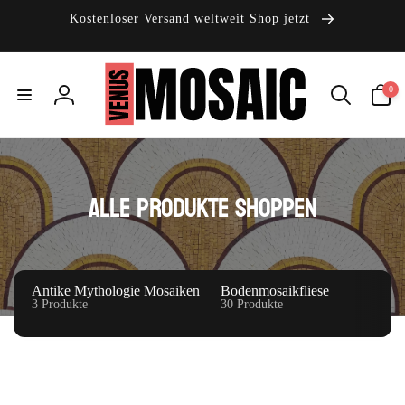
Direkt
zum
Kostenloser Versand weltweit Shop jetzt
Inhalt
0
0
Artikel
Einloggen
S
Alle Produkte shoppen
a
m
m
Antike Mythologie Mosaiken
Bodenmosaikfliese
3 Produkte
30 Produkte
l
u
n