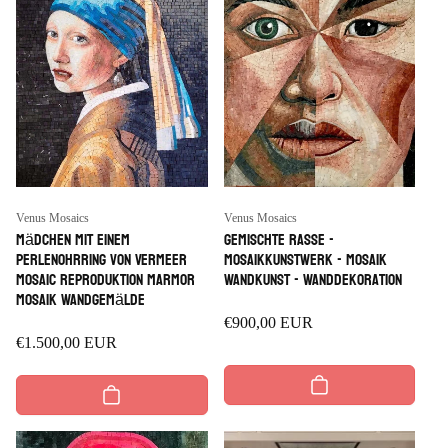
Anbieter:
Anbieter:
Venus Mosaics
Venus Mosaics
Mädchen mit einem
Gemischte Rasse -
Perlenohrring von Vermeer
Mosaikkunstwerk - Mosaik
Mosaic Reproduktion Marmor
Wandkunst - Wanddekoration
Mosaik Wandgemälde
Regulärer
€900,00 EUR
Regulärer
€1.500,00 EUR
Preis
Preis