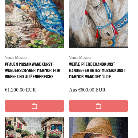
Anbieter:
Anbieter:
Venus Mosaics
Venus Mosaics
Pfauen Mosaikwandkunst -
Weiße Pferdehandkunst
wunderschöner Marmor für
handgefertigtes Mosaikkunst
Innen- und Außenbereiche
Marmor Wandgemälde
Regulärer
€1.200,00 EUR
Regulärer
Aus
€600,00 EUR
Preis
Preis