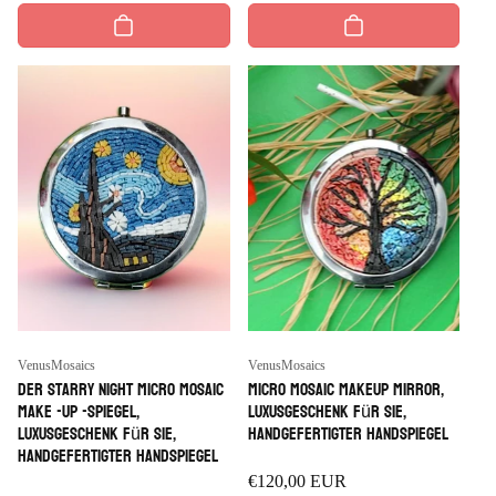
Anbieter:
Anbieter:
VenusMosaics
VenusMosaics
Der Starry Night Micro Mosaic
Micro Mosaic Makeup Mirror,
Make -up -Spiegel,
Luxusgeschenk für sie,
Luxusgeschenk für sie,
handgefertigter Handspiegel
handgefertigter Handspiegel
Regulärer
€120,00 EUR