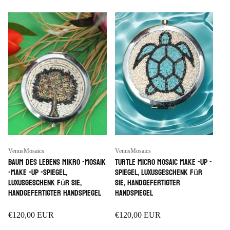
g
:
Anbieter:
Anbieter:
VenusMosaics
VenusMosaics
Baum des Lebens Mikro -Mosaik
Turtle Micro Mosaic Make -up -
-Make -up -Spiegel,
Spiegel, Luxusgeschenk für
Luxusgeschenk für sie,
sie, handgefertigter
handgefertigter Handspiegel
Handspiegel
Regulärer
€120,00 EUR
Regulärer
€120,00 EUR
Preis
Preis