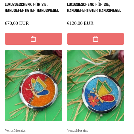
Luxusgeschenk für sie,
Luxusgeschenk für sie,
handgefertigter Handspiegel
handgefertigter Handspiegel
Regulärer
€70,00 EUR
Regulärer
€120,00 EUR
Preis
Preis
Anbieter:
Anbieter:
VenusMosaics
VenusMosaics