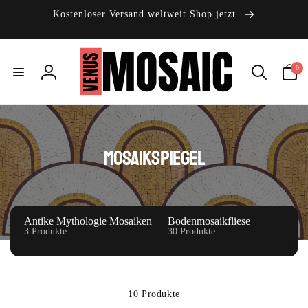
Direkt
zum
Kostenloser Versand weltweit Shop jetzt
Inhalt
0
0
Artikel
Einloggen
S
Mosaikspiegel
a
m
m
Antike Mythologie Mosaiken
Bodenmosaikfliese
3 Produkte
30 Produkte
l
u
n
10 Produkte