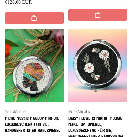
Regulärer
€120,00 EUR
Preis
Preis
Anbieter:
Anbieter:
VenusMosaics
VenusMosaics
Micro Mosaic Makeup Mirror,
Daisy Flowers Mikro -Mosaik -
Luxusgeschenk für sie,
Make -up -Spiegel,
handgefertigter Handspiegel
Luxusgeschenk für sie,
handgefertigter Handspiegel