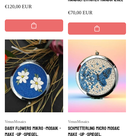
Regulärer
€120,00 EUR
Regulärer
€70,00 EUR
Preis
Preis
Anbieter:
Anbieter:
VenusMosaics
VenusMosaics
Daisy Flowers Mikro -Mosaik -
Schmetterling Micro Mosaic
Make -up -Spiegel,
Make -up -Spiegel,